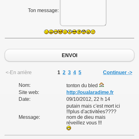
Ton message:
ENVOI
<-En arrière
1
2
3
4
5
Continuer ->
Nom:
tonton du bled
Site web:
http://oualaradime.fr
Date:
09/10/2012, 22 h 14
putain mais c'est mort ici
!!!plus d'activitées????
Message:
nom de dieu mais
réveillez vous !!!